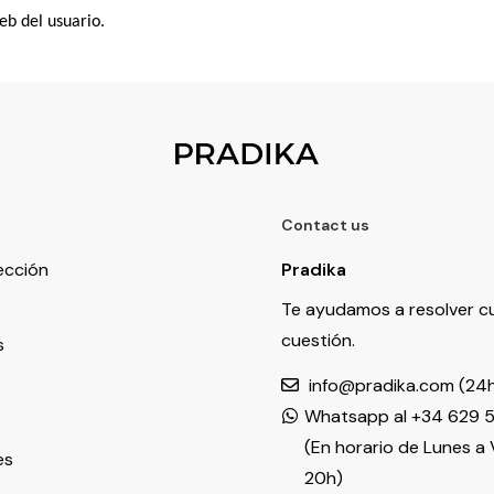
eb del usuario.
Contact us
ección
Pradika
Te ayudamos a resolver c
cuestión.
s
info@pradika.com (24
Whatsapp al
+34 629 
(En horario de Lunes a 
es
20h)