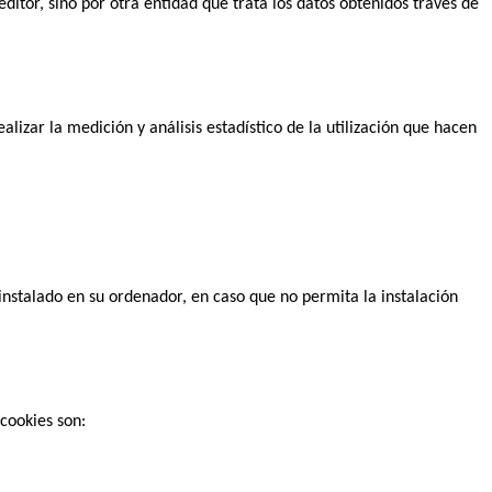
ditor, sino por otra entidad que trata los datos obtenidos través de
alizar la medición y análisis estadístico de la utilización que hacen
instalado en su ordenador, en caso que no permita la instalación
 cookies son: