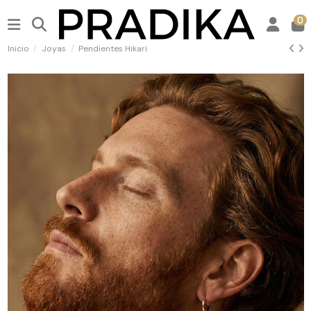
0
Inicio
Joyas
Pendientes Hikari