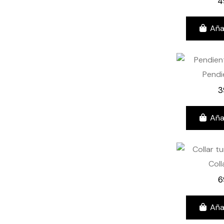
4
Aña
Pendi
3
Aña
Coll
6
Aña