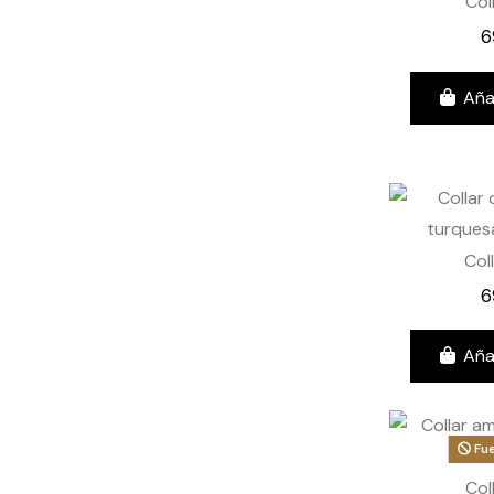
Col
6
Aña
Col
6
Aña
Fue
Col