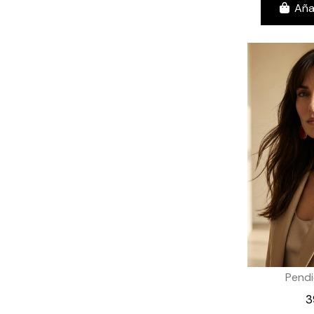
Aña
Pendi
3