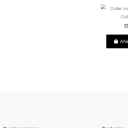
Col
1
Aña