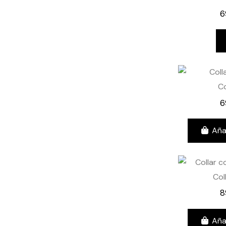
6
Co
6
Aña
Col
8
Aña